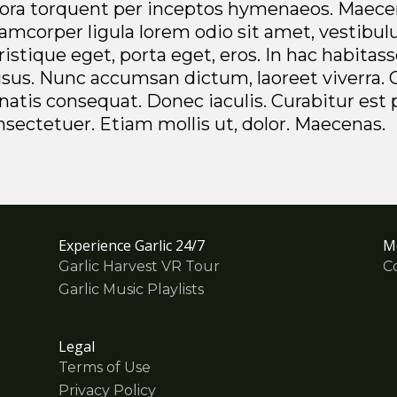
itora torquent per inceptos hymenaeos. Maecen
mcorper ligula lorem odio sit amet, vestibulu
 tristique eget, porta eget, eros. In hac habita
risus. Nunc accumsan dictum, laoreet viverra. 
enatis consequat. Donec iaculis. Curabitur est 
nsectetuer. Etiam mollis ut, dolor. Maecenas.
Experience Garlic 24/7
M
Garlic Harvest VR Tour
C
Garlic Music Playlists
Legal
Terms of Use
Privacy Policy