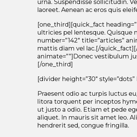
urna. Suspendisse sollicitudin. 
laoreet. Aenean ac eros quis elei
[one_third][quick_fact heading=
ultricies pel lentesque. Quisque 
number=”142″ title=”articles” an
mattis diam vel lac.[/quick_fact]
animate=””]Donec vestibulum just
[/one_third]
[divider height=”30″ style=”dots”
Praesent odio ac turpis luctus eu
litora torquent per inceptos hym
ut justo a odio. Etiam et pede e
aliquet. In mauris sit amet leo. A
hendrerit sed, congue fringilla.