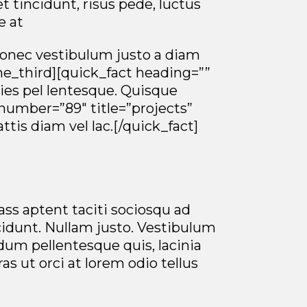
tincidunt, risus pede, luctus
e at
Donec vestibulum justo a diam
one_third][quick_fact heading=””
ies pel lentesque. Quisque
 number=”89″ title=”projects”
tis diam vel lac.[/quick_fact]
ass aptent taciti sociosqu ad
cidunt. Nullam justo. Vestibulum
dum pellentesque quis, lacinia
as ut orci at lorem odio tellus