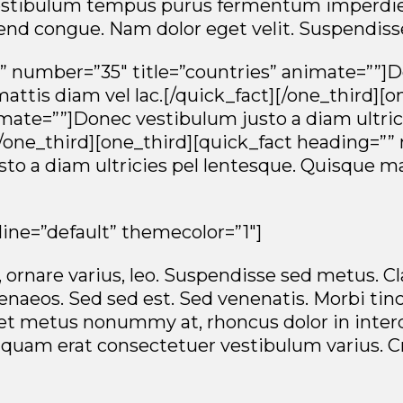
Vestibulum tempus purus fermentum imperdiet 
fend congue. Nam dolor eget velit. Suspendiss
”” number=”35″ title=”countries” animate=””]
mattis diam vel lac.[/quick_fact][/one_third][
imate=””]Donec vestibulum justo a diam ultric
[/one_third][one_third][quick_fact heading=””
o a diam ultricies pel lentesque. Quisque mat
 line=”default” themecolor=”1″]
, ornare varius, leo. Suspendisse sed metus. Cl
enaeos. Sed sed est. Sed venenatis. Morbi tin
get metus nonummy at, rhoncus dolor in inter
liquam erat consectetuer vestibulum varius. Cr